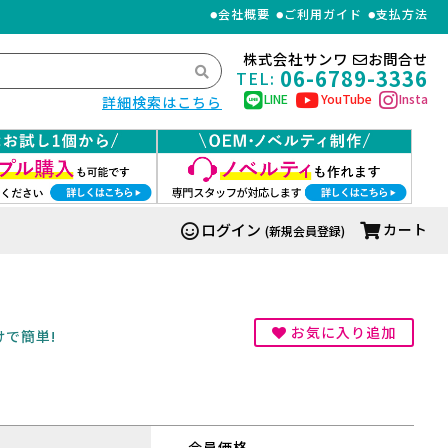
会社概要
ご利用ガイド
支払方法
株式会社サンワ
お問合せ
06-6789-3336
TEL:
LINE
YouTube
Insta
詳細検索はこちら
ログイン
カート
(新規会員登録)
お気に入り追加
けで簡単!
会員価格