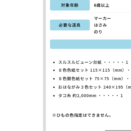
対象年齢
6歳以上
マーカー
必要な道具
はさみ
のり
スルスルビューン台紙 ・・・・・１
８色色紙セット 115×115（mm）
８色銀色紙セット 75×75（mm）
おはながみ３色セット 240×195
タコ糸 約2,000mm ・・・・・１
※ひもの色指定はできません。