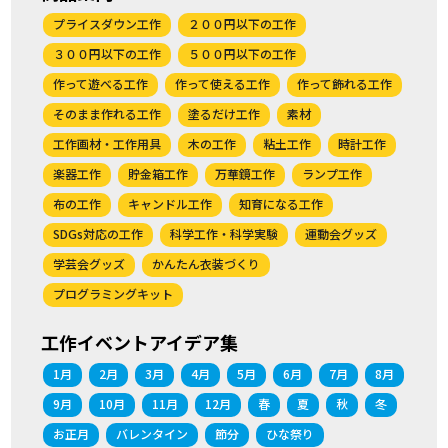
プライスダウン工作
２００円以下の工作
３００円以下の工作
５００円以下の工作
作って遊べる工作
作って使える工作
作って飾れる工作
そのまま作れる工作
塗るだけ工作
素材
工作画材・工作用具
木の工作
粘土工作
時計工作
楽器工作
貯金箱工作
万華鏡工作
ランプ工作
布の工作
キャンドル工作
知育になる工作
SDGs対応の工作
科学工作・科学実験
運動会グッズ
学芸会グッズ
かんたん衣装づくり
プログラミングキット
工作イベントアイデア集
1月
2月
3月
4月
5月
6月
7月
8月
9月
10月
11月
12月
春
夏
秋
冬
お正月
バレンタイン
節分
ひな祭り