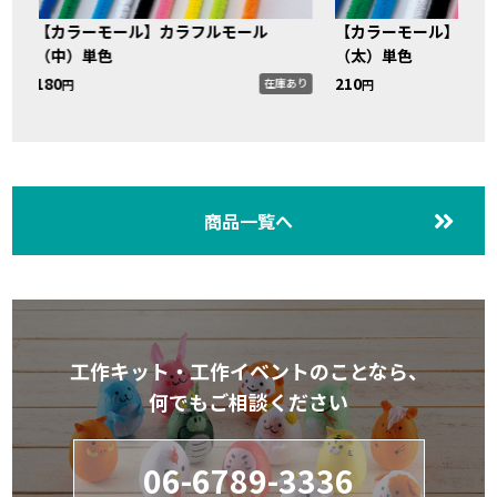
本
【カラーモール】カラフルモール
【カラーモール】カラ
（中）単色
（太）単色
180
210
り
在庫あり
円
円
商品一覧へ
工作キット・工作イベントのことなら、
何でもご相談ください
06-6789-3336