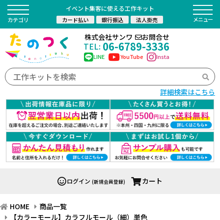
イベント集客に使える工作キット
カード払い
銀行振込
法人掛売
カテゴリ
株式会社サンワ
お問合せ
06-6789-3336
TEL:
LINE
YouTube
Insta
詳細検索はこちら
カート
ログイン
(新規会員登録)
HOME
商品一覧
【カラーモール】カラフルモール（細）単色