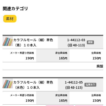
関連カテゴリ
素材
カラフルモール（細）単色
1-44112-03
廃盤
（青）１０本入
(旧 48-113)
190
165
150
円
円
円
廃盤
カラフルモール（細）単色
1-44112-05
在庫あり
（水色）１０本入
(旧 48-115)
190
165
150
円
円
円