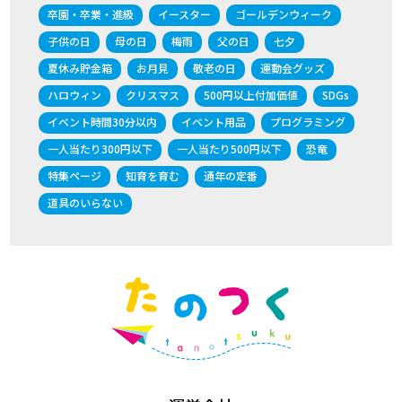
卒園・卒業・進級
イースター
ゴールデンウィーク
子供の日
母の日
梅雨
父の日
七夕
夏休み貯金箱
お月見
敬老の日
運動会グッズ
ハロウィン
クリスマス
500円以上付加価値
SDGs
イベント時間30分以内
イベント用品
プログラミング
一人当たり300円以下
一人当たり500円以下
恐竜
特集ページ
知育を育む
通年の定番
道具のいらない