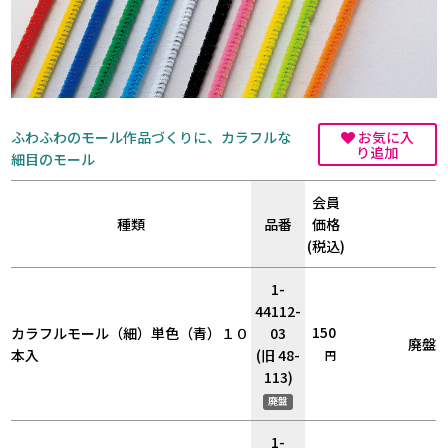
ふわふわのモール作品づくりに、カラフルな
お気に入
り追加
細目のモール
会員
種類
品番
価格
(税込)
1-
44112-
150
カラフルモール（細）単色（青）１０
03
廃盤
本入
(旧 48-
円
113)
廃盤
1-