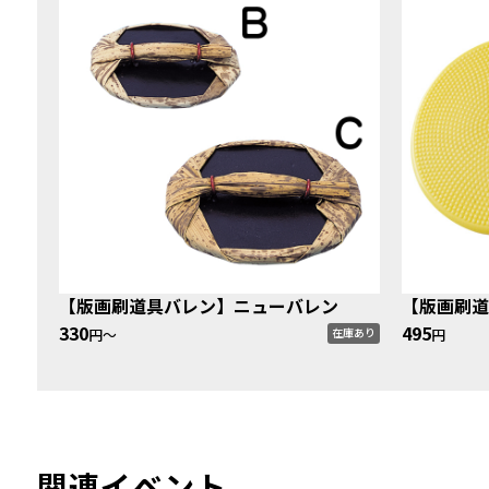
【版画刷道具バレン】ニューバレン
【版画刷道
330
495
円〜
円
在庫あり
関連イベント