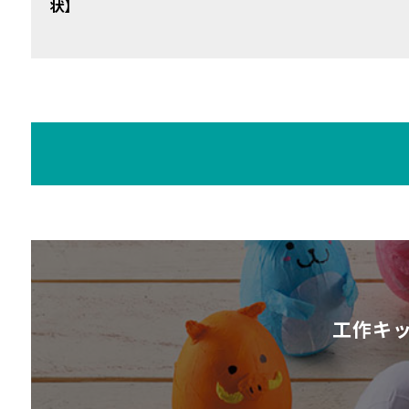
状】
工作キ