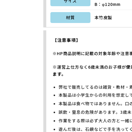
サイズ
B：φ120mm
材質
本竹皮製
【注意事項】
※HP商品説明に記載の対象年齢や注意
※
使
運営上仕方なく6歳未満のお子様が
ます。
弊社で販売してるのは雑貨・教材・
本製品は小学生からの利用を想定し
本製品は食べ物ではありません。口
誤飲・窒息の危険があります。3歳
作業をする際は必ず大人の方と一緒
遊んだ後は、石鹸などで手を洗って