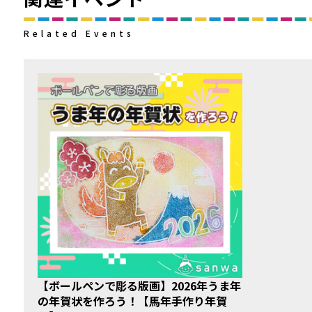
Related Events
【ボールペンで彫る版画】2026年うま年
の年賀状を作ろう！【馬年手作り年賀