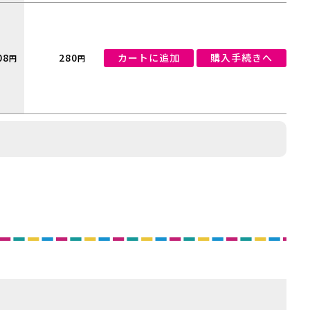
08
280
カートに追加
購入手続きへ
円
円