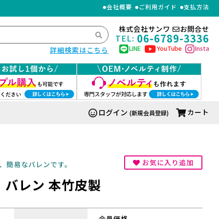
会社概要
ご利用ガイド
支払方法
株式会社サンワ
お問合せ
06-6789-3336
TEL:
LINE
YouTube
Insta
詳細検索はこちら
ログイン
カート
(新規会員登録)
お気に入り追加
、簡易なバレンです。
】バレン 本竹皮製
会員価格