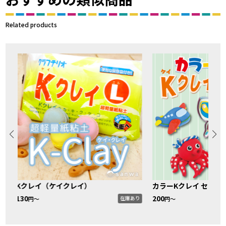
Related products
Kクレイ（ケイクレイ）
カラーKクレイ セット
130
200
り
在庫あり
円〜
円〜