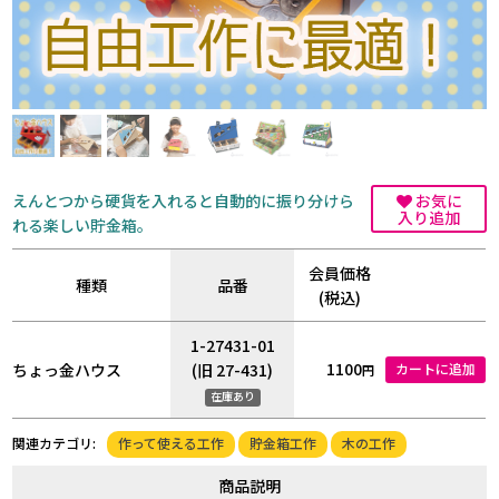
えんとつから硬貨を入れると自動的に振り分けら
お気に
入り追加
れる楽しい貯金箱。
会員価格
種類
品番
(税込)
1-27431-01
1100
ちょっ金ハウス
(旧 27-431)
カートに追加
円
在庫あり
作って使える工作
貯金箱工作
木の工作
関連カテゴリ:
商品説明