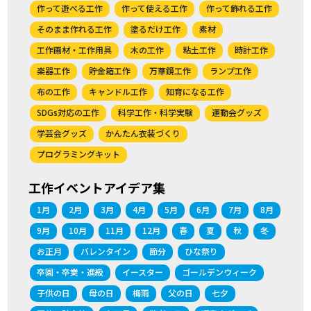
作って遊べる工作
作って使える工作
作って飾れる工作
そのまま作れる工作
塗るだけ工作
素材
工作画材・工作用具
木の工作
粘土工作
時計工作
楽器工作
貯金箱工作
万華鏡工作
ランプ工作
布の工作
キャンドル工作
知育になる工作
SDGs対応の工作
科学工作・科学実験
運動会グッズ
学芸会グッズ
かんたん衣装づくり
プログラミングキット
工作イベントアイデア集
1月
2月
3月
4月
5月
6月
7月
8月
9月
10月
11月
12月
春
夏
秋
冬
お正月
バレンタイン
節分
ひな祭り
卒園・卒業・進級
イースター
ゴールデンウィーク
子供の日
母の日
梅雨
父の日
七夕