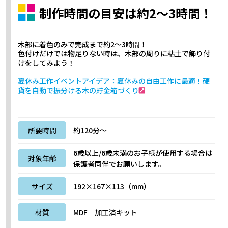
制作時間の目安は約2～3時間！
木部に着色のみで完成まで約2～3時間！
色付けだけでは物足りない時は、木部の周りに粘土で飾り付
けをしてみよう！
夏休み工作イベントアイデア：夏休みの自由工作に最適！硬
貨を自動で振分ける木の貯金箱づくり
所要時間
約120分～
6歳以上/6歳未満のお子様が使用する場合は
対象年齢
保護者同伴でお願いします。
サイズ
192×167×113（mm）
材質
MDF 加工済キット