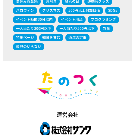
夏休み貯金箱
お月見
敬老の日
運動会グッズ
ハロウィン
クリスマス
500円以上付加価値
SDGs
イベント時間30分以内
イベント用品
プログラミング
一人当たり300円以下
一人当たり500円以下
恐竜
特集ページ
知育を育む
通年の定番
道具のいらない
運営会社