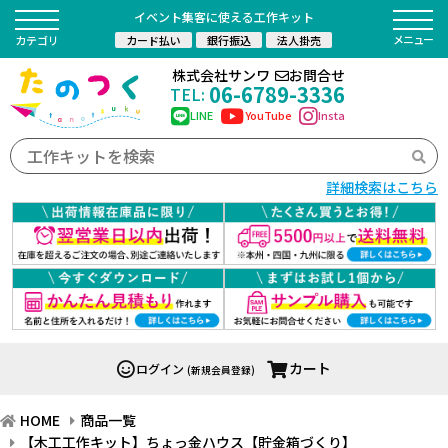
イベント集客に使える工作キット
カード払い
銀行振込
法人掛売
カテゴリ
株式会社サンワ
お問合せ
06-6789-3336
TEL:
LINE
YouTube
Insta
詳細検索はこちら
カート
ログイン
(新規会員登録)
HOME
商品一覧
【木工工作キット】ちょっ金ハウス【貯金箱づくり】