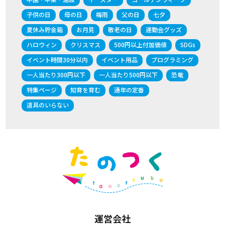
子供の日
母の日
梅雨
父の日
七夕
夏休み貯金箱
お月見
敬老の日
運動会グッズ
ハロウィン
クリスマス
500円以上付加価値
SDGs
イベント時間30分以内
イベント用品
プログラミング
一人当たり300円以下
一人当たり500円以下
恐竜
特集ページ
知育を育む
通年の定番
道具のいらない
運営会社