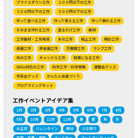
プライスダウン工作
２００円以下の工作
３００円以下の工作
５００円以下の工作
作って遊べる工作
作って使える工作
作って飾れる工作
そのまま作れる工作
塗るだけ工作
素材
工作画材・工作用具
木の工作
粘土工作
時計工作
楽器工作
貯金箱工作
万華鏡工作
ランプ工作
布の工作
キャンドル工作
知育になる工作
SDGs対応の工作
科学工作・科学実験
運動会グッズ
学芸会グッズ
かんたん衣装づくり
プログラミングキット
工作イベントアイデア集
1月
2月
3月
4月
5月
6月
7月
8月
9月
10月
11月
12月
春
夏
秋
冬
お正月
バレンタイン
節分
ひな祭り
卒園・卒業・進級
イースター
ゴールデンウィーク