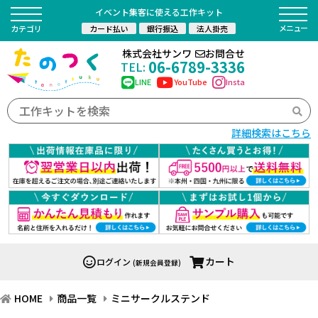
イベント集客に使える工作キット
カード払い
銀行振込
法人掛売
カテゴリ
株式会社サンワ
お問合せ
06-6789-3336
TEL:
LINE
YouTube
Insta
詳細検索はこちら
カート
ログイン
(新規会員登録)
HOME
商品一覧
ミニサークルステンド