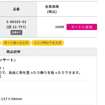
会員価格
品番
(税込)
3-80303-01
(旧 22-757)
200
カートに追加
円
在庫あり
作って遊べる工作
２００円以下の工作
商品説明
ンサート』
す！
ので、自由に色を塗ったり飾りを貼ったりできます。
♫
137×30ｍｍ