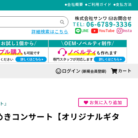
会社概要
ご利用ガイド
支払方法
株式会社サンワ
お問合せ
06-6789-3336
TEL:
LINE
YouTube
Insta
詳細検索はこちら
ログイン
カート
(新規会員登録)
お気に入り追加
ト』
めきコンサート【オリジナルギタ