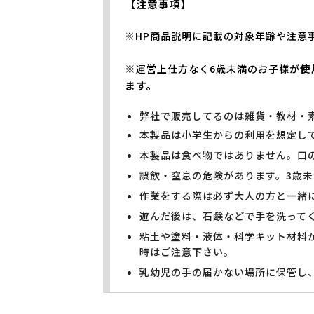
【注意事項】
※HP商品説明に記載の対象年齢や注意
※
使
運営上仕方なく6歳未満のお子様が
ます。
弊社で販売してるのは雑貨・教材・
本製品は小学生からの利用を想定し
本製品は食べ物ではありません。口
誤飲・窒息の危険があります。3歳
作業をする際は必ず大人の方と一緒
遊んだ後は、石鹸などで手を洗って
粘土や塗料・液体・科学キット材料
時はご注意下さい。
乳幼児の手の届かない場所に保管し