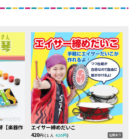
琴【楽器作
エイサー締めだいこ
420
円 (
420円
)
在庫あり
１人