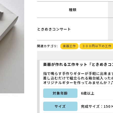
種類
ときめきコンサート
楽器工作
３００円以下の工作
関連カテゴリ:
楽器が作れる工作キット『ときめきコ
指で鳴らす手作りギターが手軽に出来ま
差し込むだけで組立られる箱台紙入った
オリジナルギターを作ってみませんか？
対象年齢
6歳以上
サイズ
完成サイズ：150×