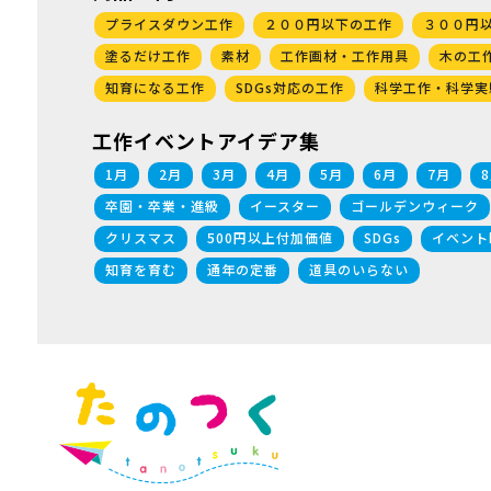
プライスダウン工作
２００円以下の工作
３００円
塗るだけ工作
素材
工作画材・工作用具
木の工
知育になる工作
SDGs対応の工作
科学工作・科学実
工作イベントアイデア集
1月
2月
3月
4月
5月
6月
7月
卒園・卒業・進級
イースター
ゴールデンウィーク
クリスマス
500円以上付加価値
SDGs
イベント
知育を育む
通年の定番
道具のいらない