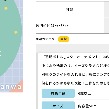
種類
透明ﾎﾞﾄﾙｽﾀｰｵｰﾅﾒﾝﾄ
素材
関連カテゴリ:
「透明ボトル_スターオーナメント」は内
中に水や洗濯のり、ビーズやラメなど様
別売りのライトを入れると手軽にランプ
何を作るかはあなた次第！工作をたのし
対象年齢
6歳以上
サイズ
内容量50ml