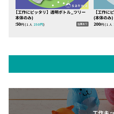
）】
【工作にピッタリ】透明ボトル_ツリー
【工作にピ
(本体のみ)
(本体のみ)
庫あり
250
200
円 (
250円
)
円 (
在庫あり
１人
１人
工作キ