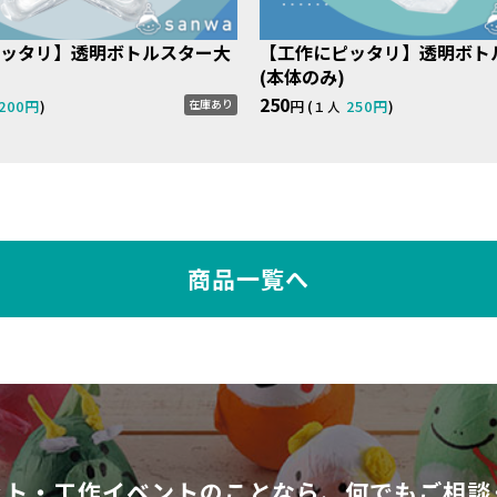
ッタリ】透明ボトルスター大
【工作にピッタリ】透明ボト
(本体のみ)
250
200円
)
円 (
250円
)
在庫あり
１人
商品一覧へ
ット・工作イベントのことなら、
何でもご相談