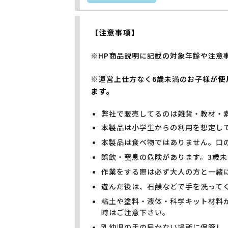
【注意事項】
※HP商品説明に記載の対象年齢や注意
※
使
運営上仕方なく6歳未満のお子様が
ます。
弊社で販売してるのは雑貨・教材・
本製品は小学生からの利用を想定し
本製品は食べ物ではありません。口
誤飲・窒息の危険があります。3歳
作業をする際は必ず大人の方と一緒
遊んだ後は、石鹸などで手を洗って
粘土や塗料・液体・科学キット材料
時はご注意下さい。
乳幼児の手の届かない場所に保管し