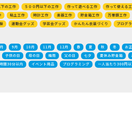
以下の工作
５００円以下の工作
作って遊べる工作
作って使える
作
粘土工作
時計工作
楽器工作
貯金箱工作
万華鏡工作
験
運動会グッズ
学芸会グッズ
かんたん衣装づくり
プログラ
8月
9月
10月
11月
12月
春
夏
秋
冬
お
子供の日
母の日
梅雨
父の日
七夕
夏休み貯金箱
時間30分以内
イベント用品
プログラミング
一人当たり300円以