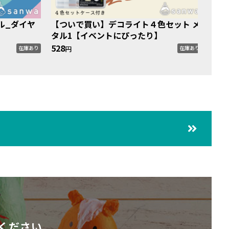
ル_ダイヤ
【ついで買い】デコライト４色セット メ
【つ
タル1【イベントにぴったり】
オン
528
528
円
在庫あり
在庫あり
ください