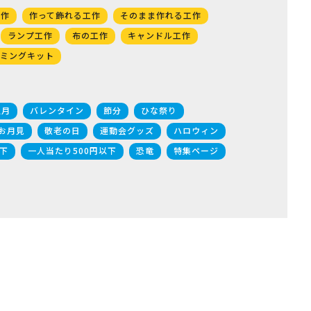
工作
作って飾れる工作
そのまま作れる工作
ランプ工作
布の工作
キャンドル工作
ミングキット
正月
バレンタイン
節分
ひな祭り
お月見
敬老の日
運動会グッズ
ハロウィン
下
一人当たり500円以下
恐竜
特集ページ