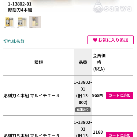
お気に入り追加
切れ味抜群
会員価
種類
品番
格
(税込)
1-13802-
01
968
彫刻刀４本組 マルイチＴ－４
(旧 13-
カートに追加
円
802)
在庫あり
1-13802-
02
1188
彫刻刀５本組 マルイチＴ－５
(旧 13-
カートに追加