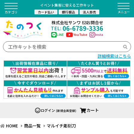
イベント集客に使える工作キット
カード払い
銀行振込
法人掛売
カテゴリ
株式会社サンワ
お問合せ
06-6789-3336
TEL:
LINE
YouTube
Insta
詳細検索はこちら
カート
ログイン
(新規会員登録)
HOME
商品一覧
マルイチ彫刻刀