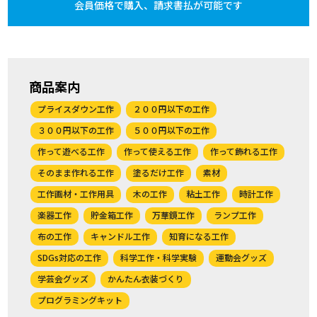
会員価格で購入、
請求書払が可能です
商品案内
プライスダウン工作
２００円以下の工作
３００円以下の工作
５００円以下の工作
作って遊べる工作
作って使える工作
作って飾れる工作
そのまま作れる工作
塗るだけ工作
素材
工作画材・工作用具
木の工作
粘土工作
時計工作
楽器工作
貯金箱工作
万華鏡工作
ランプ工作
布の工作
キャンドル工作
知育になる工作
SDGs対応の工作
科学工作・科学実験
運動会グッズ
学芸会グッズ
かんたん衣装づくり
プログラミングキット