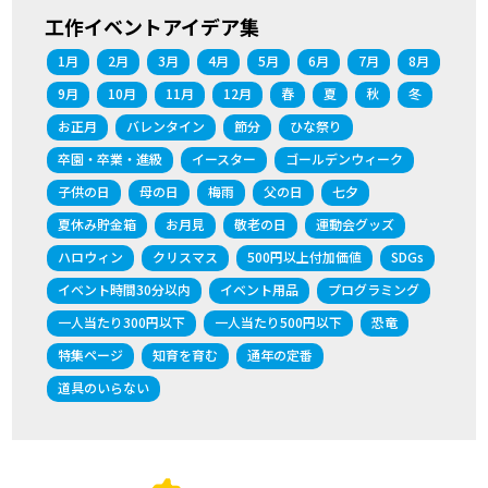
工作イベントアイデア集
1月
2月
3月
4月
5月
6月
7月
8月
9月
10月
11月
12月
春
夏
秋
冬
お正月
バレンタイン
節分
ひな祭り
卒園・卒業・進級
イースター
ゴールデンウィーク
子供の日
母の日
梅雨
父の日
七夕
夏休み貯金箱
お月見
敬老の日
運動会グッズ
ハロウィン
クリスマス
500円以上付加価値
SDGs
イベント時間30分以内
イベント用品
プログラミング
一人当たり300円以下
一人当たり500円以下
恐竜
特集ページ
知育を育む
通年の定番
道具のいらない