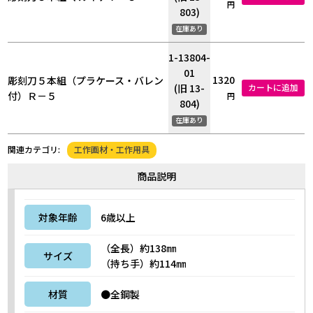
円
803)
在庫あり
1-13804-
01
1320
彫刻刀５本組（プラケース・バレン
(旧 13-
カートに追加
付）Ｒ－５
円
804)
在庫あり
工作画材・工作用具
関連カテゴリ:
商品説明
対象年齢
6歳以上
（全長）約138㎜
サイズ
（持ち手）約114㎜
材質
●全鋼製