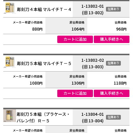
1-13802-01
彫刻刀４本組 マルイチＴ－４
在庫あり
(旧 13-802)
880
1064
968
円
円
円
カートに追加
購入手続きへ
1-13802-02
彫刻刀５本組 マルイチＴ－５
在庫あり
(旧 13-803)
1080
1306
1188
円
円
円
カートに追加
購入手続きへ
彫刻刀５本組（プラケース・
1-13804-01
在庫あり
バレン付）Ｒ－５
(旧 13-804)