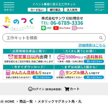
イベント集客に使える工作キット
カード払い
銀行振込
法人掛売
カテゴリ
株式会社サンワ
お問合せ
06-6789-3336
TEL:
LINE
YouTube
Insta
詳細検索はこちら
カート
ログイン
(新規会員登録)
HOME
商品一覧
メタリックマグネット角・丸