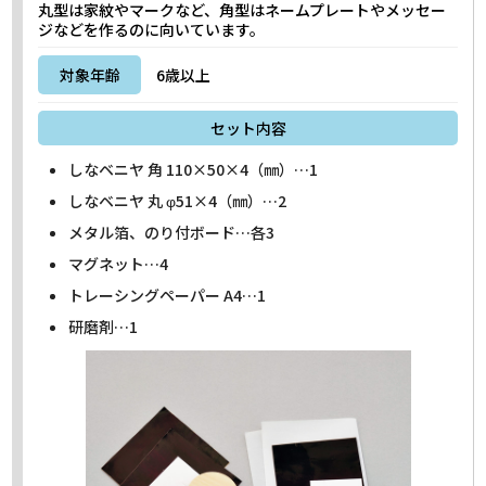
丸型は家紋やマークなど、角型はネームプレートやメッセー
ジなどを作るのに向いています。
対象年齢
6歳以上
セット内容
しなベニヤ 角 110×50×4（㎜）…1
しなベニヤ 丸 φ51×4（㎜）…2
メタル箔、のり付ボード…各3
マグネット…4
トレーシングペーパー A4…1
研磨剤…1