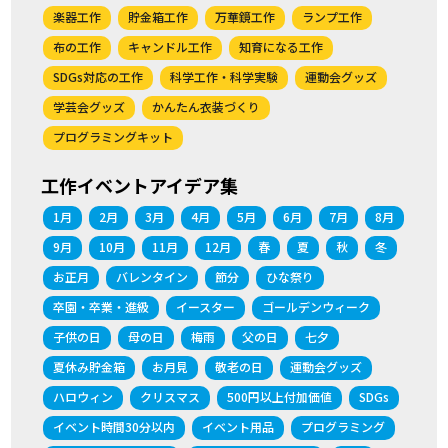
楽器工作
貯金箱工作
万華鏡工作
ランプ工作
布の工作
キャンドル工作
知育になる工作
SDGs対応の工作
科学工作・科学実験
運動会グッズ
学芸会グッズ
かんたん衣装づくり
プログラミングキット
工作イベントアイデア集
1月
2月
3月
4月
5月
6月
7月
8月
9月
10月
11月
12月
春
夏
秋
冬
お正月
バレンタイン
節分
ひな祭り
卒園・卒業・進級
イースター
ゴールデンウィーク
子供の日
母の日
梅雨
父の日
七夕
夏休み貯金箱
お月見
敬老の日
運動会グッズ
ハロウィン
クリスマス
500円以上付加価値
SDGs
イベント時間30分以内
イベント用品
プログラミング