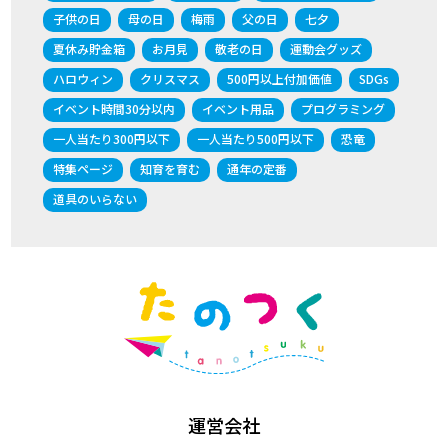
子供の日
母の日
梅雨
父の日
七夕
夏休み貯金箱
お月見
敬老の日
運動会グッズ
ハロウィン
クリスマス
500円以上付加価値
SDGs
イベント時間30分以内
イベント用品
プログラミング
一人当たり300円以下
一人当たり500円以下
恐竜
特集ページ
知育を育む
通年の定番
道具のいらない
運営会社