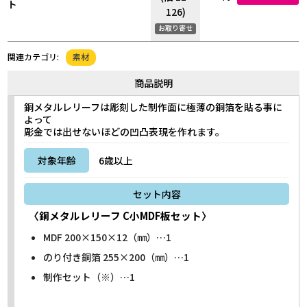
ト
126)
お取り寄せ
素材
関連カテゴリ:
商品説明
銅メタルレリーフは彫刻した制作面に極薄の銅箔を貼る事に
よって
彫金では出せないほどの凹凸表現を作れます。
対象年齢
6歳以上
セット内容
〈銅メタルレリーフ C小MDF板セット〉
MDF 200×150×12（㎜）…1
のり付き銅箔 255×200（㎜）…1
制作セット（※）…1