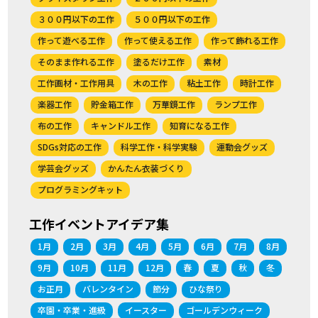
３００円以下の工作
５００円以下の工作
作って遊べる工作
作って使える工作
作って飾れる工作
そのまま作れる工作
塗るだけ工作
素材
工作画材・工作用具
木の工作
粘土工作
時計工作
楽器工作
貯金箱工作
万華鏡工作
ランプ工作
布の工作
キャンドル工作
知育になる工作
SDGs対応の工作
科学工作・科学実験
運動会グッズ
学芸会グッズ
かんたん衣装づくり
プログラミングキット
工作イベントアイデア集
1月
2月
3月
4月
5月
6月
7月
8月
9月
10月
11月
12月
春
夏
秋
冬
お正月
バレンタイン
節分
ひな祭り
卒園・卒業・進級
イースター
ゴールデンウィーク