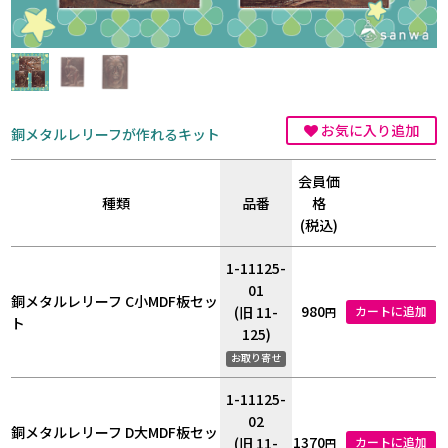
お気に入り追加
銅メタルレリーフが作れるキット
会員価
種類
品番
格
(税込)
1-11125-
01
銅メタルレリーフ C小MDF板セッ
980
(旧 11-
カートに追加
円
ト
125)
お取り寄せ
1-11125-
02
銅メタルレリーフ D大MDF板セッ
1370
(旧 11-
カートに追加
円