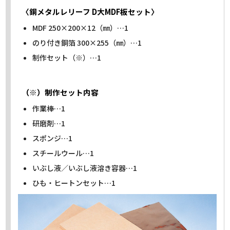
〈銅メタルレリーフ D大MDF板セット〉
MDF 250×200×12（㎜）…1
のり付き銅箔 300×255（㎜）…1
制作セット（※）…1
（※）制作セット内容
作業棒…1
研磨剤…1
スポンジ…1
スチールウール…1
いぶし液／いぶし液溶き容器…1
ひも・ヒートンセット…1