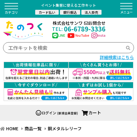
イベント集客に使える工作キット
カード払い
銀行振込
法人掛売
カテゴリ
株式会社サンワ
お問合せ
06-6789-3336
TEL:
LINE
YouTube
Insta
詳細検索はこちら
カート
ログイン
(新規会員登録)
HOME
商品一覧
銅メタルレリーフ