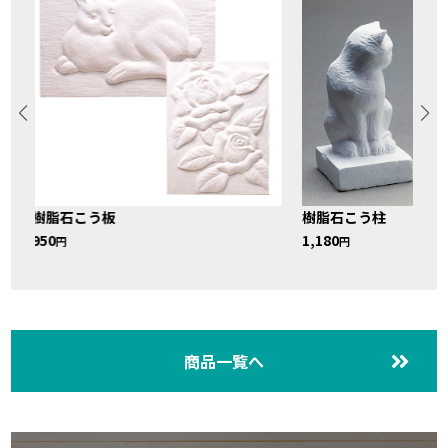
樹脂石こう板
樹脂石こう柱
950
1,180
円
円
商品一覧へ