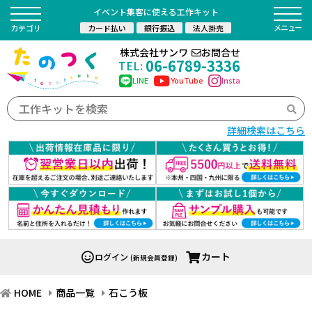
イベント集客に使える工作キット
カード払い
銀行振込
法人掛売
カテゴリ
株式会社サンワ
お問合せ
06-6789-3336
TEL:
LINE
YouTube
Insta
詳細検索はこちら
カート
ログイン
(新規会員登録)
HOME
商品一覧
石こう板