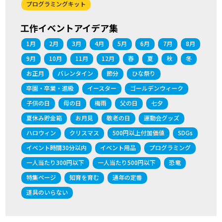
プログラミングキット
工作イベントアイデア集
1月
2月
3月
4月
5月
6月
7月
8月
9月
10月
11月
12月
春
夏
秋
冬
お正月
バレンタイン
節分
ひな祭り
卒園・卒業・進級
イースター
ゴールデンウィーク
子供の日
母の日
梅雨
父の日
七夕
夏休み貯金箱
お月見
敬老の日
運動会グッズ
ハロウィン
クリスマス
500円以上付加価値
SDGs
イベント時間30分以内
イベント用品
プログラミング
一人当たり300円以下
一人当たり500円以下
恐竜
特集ページ
知育を育む
通年の定番
道具のいらない