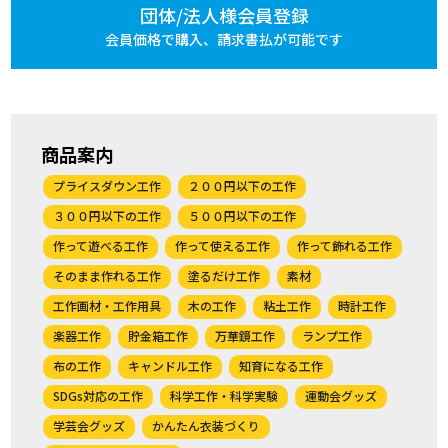
団体/法人様会員登録
会員価格で購入、
請求書払が可能です
商品案内
プライスダウン工作
２００円以下の工作
３００円以下の工作
５００円以下の工作
作って遊べる工作
作って使える工作
作って飾れる工作
そのまま作れる工作
塗るだけ工作
素材
工作画材・工作用具
木の工作
粘土工作
時計工作
楽器工作
貯金箱工作
万華鏡工作
ランプ工作
布の工作
キャンドル工作
知育になる工作
SDGs対応の工作
科学工作・科学実験
運動会グッズ
学芸会グッズ
かんたん衣装づくり