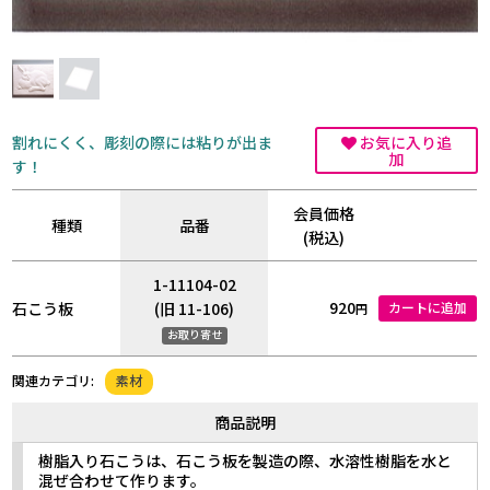
割れにくく、彫刻の際には粘りが出ま
お気に入り追
加
す！
会員価格
種類
品番
(税込)
1-11104-02
920
石こう板
(旧 11-106)
カートに追加
円
お取り寄せ
素材
関連カテゴリ:
商品説明
樹脂入り石こうは、石こう板を製造の際、水溶性樹脂を水と
混ぜ合わせて作ります。