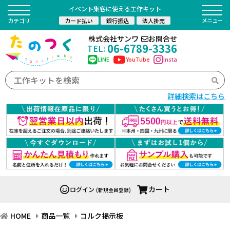
イベント集客に使える工作キット
カード払い
銀行振込
法人掛売
カテゴリ
株式会社サンワ
お問合せ
06-6789-3336
TEL:
LINE
YouTube
Insta
詳細検索はこちら
カート
ログイン
(新規会員登録)
HOME
商品一覧
コルク掲示板