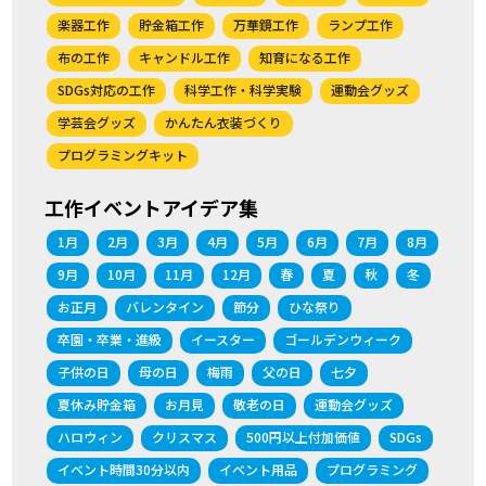
楽器工作
貯金箱工作
万華鏡工作
ランプ工作
布の工作
キャンドル工作
知育になる工作
SDGs対応の工作
科学工作・科学実験
運動会グッズ
学芸会グッズ
かんたん衣装づくり
プログラミングキット
工作イベントアイデア集
1月
2月
3月
4月
5月
6月
7月
8月
9月
10月
11月
12月
春
夏
秋
冬
お正月
バレンタイン
節分
ひな祭り
卒園・卒業・進級
イースター
ゴールデンウィーク
子供の日
母の日
梅雨
父の日
七夕
夏休み貯金箱
お月見
敬老の日
運動会グッズ
ハロウィン
クリスマス
500円以上付加価値
SDGs
イベント時間30分以内
イベント用品
プログラミング