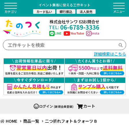
イベント集客に使える工作キット
カード払い
銀行振込
法人掛売
カテゴリ
株式会社サンワ
お問合せ
06-6789-3336
TEL:
LINE
YouTube
Insta
詳細検索はこちら
カート
ログイン
(新規会員登録)
HOME
商品一覧
二つ折れフォト＆クォーツ B