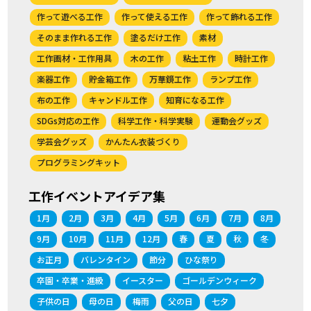
作って遊べる工作
作って使える工作
作って飾れる工作
そのまま作れる工作
塗るだけ工作
素材
工作画材・工作用具
木の工作
粘土工作
時計工作
楽器工作
貯金箱工作
万華鏡工作
ランプ工作
布の工作
キャンドル工作
知育になる工作
SDGs対応の工作
科学工作・科学実験
運動会グッズ
学芸会グッズ
かんたん衣装づくり
プログラミングキット
工作イベントアイデア集
1月
2月
3月
4月
5月
6月
7月
8月
9月
10月
11月
12月
春
夏
秋
冬
お正月
バレンタイン
節分
ひな祭り
卒園・卒業・進級
イースター
ゴールデンウィーク
子供の日
母の日
梅雨
父の日
七夕