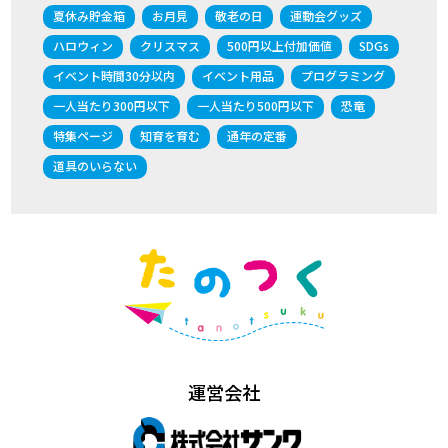
夏休み貯金箱
お月見
敬老の日
運動会グッズ
ハロウィン
クリスマス
500円以上付加価値
SDGs
イベント時間30分以内
イベント用品
プログラミング
一人当たり300円以下
一人当たり500円以下
恐竜
特集ページ
知育を育む
通年の定番
道具のいらない
運営会社