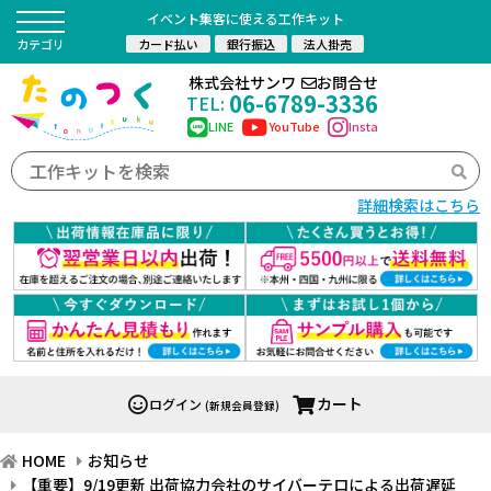
イベント集客に使える工作キット
カード払い
銀行振込
法人掛売
カテゴリ
株式会社サンワ
お問合せ
06-6789-3336
TEL:
LINE
YouTube
Insta
詳細検索はこちら
カート
ログイン
(新規会員登録)
HOME
お知らせ
【重要】9/19更新 出荷協力会社のサイバーテロによる出荷遅延