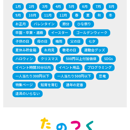
1月
2月
3月
4月
5月
6月
7月
8月
9月
10月
11月
12月
春
夏
秋
冬
お正月
バレンタイン
節分
ひな祭り
卒園・卒業・進級
イースター
ゴールデンウィーク
子供の日
母の日
梅雨
父の日
七夕
夏休み貯金箱
お月見
敬老の日
運動会グッズ
ハロウィン
クリスマス
500円以上付加価値
SDGs
イベント時間30分以内
イベント用品
プログラミング
一人当たり300円以下
一人当たり500円以下
恐竜
特集ページ
知育を育む
通年の定番
道具のいらない