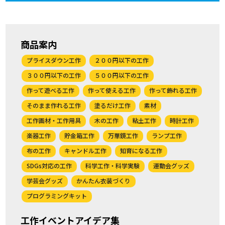
商品案内
プライスダウン工作
２００円以下の工作
３００円以下の工作
５００円以下の工作
作って遊べる工作
作って使える工作
作って飾れる工作
そのまま作れる工作
塗るだけ工作
素材
工作画材・工作用具
木の工作
粘土工作
時計工作
楽器工作
貯金箱工作
万華鏡工作
ランプ工作
布の工作
キャンドル工作
知育になる工作
SDGs対応の工作
科学工作・科学実験
運動会グッズ
学芸会グッズ
かんたん衣装づくり
プログラミングキット
工作イベントアイデア集