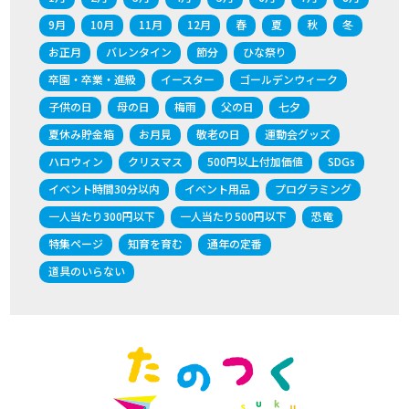
9月
10月
11月
12月
春
夏
秋
冬
お正月
バレンタイン
節分
ひな祭り
卒園・卒業・進級
イースター
ゴールデンウィーク
子供の日
母の日
梅雨
父の日
七夕
夏休み貯金箱
お月見
敬老の日
運動会グッズ
ハロウィン
クリスマス
500円以上付加価値
SDGs
イベント時間30分以内
イベント用品
プログラミング
一人当たり300円以下
一人当たり500円以下
恐竜
特集ページ
知育を育む
通年の定番
道具のいらない