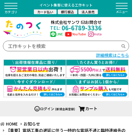
イベント集客に使える工作キット
カード払い
銀行振込
法人掛売
カテゴリ
株式会社サンワ
お問合せ
06-6789-3336
TEL:
LINE
YouTube
Insta
詳細検索はこちら
カート
ログイン
(新規会員登録)
HOME
お知らせ
【重要】電話工事の遅延に伴う一時的な電話不通と臨時連絡先の