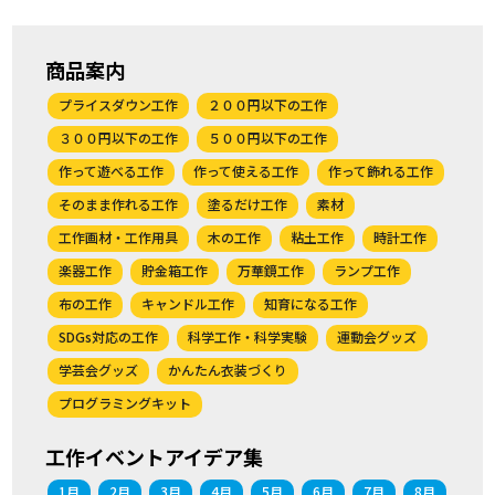
商品案内
プライスダウン工作
２００円以下の工作
３００円以下の工作
５００円以下の工作
作って遊べる工作
作って使える工作
作って飾れる工作
そのまま作れる工作
塗るだけ工作
素材
工作画材・工作用具
木の工作
粘土工作
時計工作
楽器工作
貯金箱工作
万華鏡工作
ランプ工作
布の工作
キャンドル工作
知育になる工作
SDGs対応の工作
科学工作・科学実験
運動会グッズ
学芸会グッズ
かんたん衣装づくり
プログラミングキット
工作イベントアイデア集
1月
2月
3月
4月
5月
6月
7月
8月