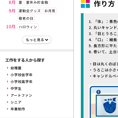
作り方
8月
夏
夏休み貯金箱
9月
運動会グッズ
お月見
敬老の日
1. 「体」：
10月
ハロウィン
2. 丸いキャン
3. 「目とうろ
4. 「口」：細
5. 長方形に平
6. 巻いて、土
工作をする人から探す
・目は丸くのば
幼稚園
・うろこは小さ
小学校低学年
・キャンドルベ
小学校高学年
中学生
アートファン
シニア
卒業制作