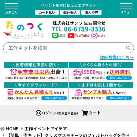
イベント集客に使える工作キット
カード払い
銀行振込
法人掛売
カテゴリ
株式会社サンワ
お問合せ
06-6789-3336
TEL:
LINE
YouTube
Insta
詳細検索はこちら
カート
ログイン
(新規会員登録)
HOME
工作イベントアイデア
【簡単工作キット】クリスマスモチーフのフェルトバッグを作ろ