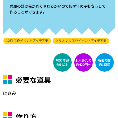
付属の針は先が丸くやわらかいので低学年の子も安心して
作ることができます。
12月 工作イベントアイデア集
クリスマス 工作イベントアイデア集
対象年齢
１人あたり
所要時間
6歳以上
約420円〜
約1時間
必要な道具
はさみ
作り方