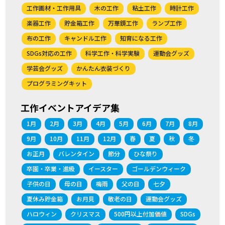
工作画材・工作用具
木の工作
粘土工作
時計工作
楽器工作
貯金箱工作
万華鏡工作
ランプ工作
布の工作
キャンドル工作
知育になる工作
SDGs対応の工作
科学工作・科学実験
運動会グッズ
学芸会グッズ
かんたん衣装づくり
プログラミングキット
工作イベントアイデア集
1月
2月
3月
4月
5月
6月
7月
8月
9月
10月
11月
12月
春
夏
秋
冬
お正月
バレンタイン
節分
ひな祭り
卒園・卒業・進級
イースター
ゴールデンウィーク
子供の日
母の日
梅雨
父の日
七夕
夏休み貯金箱
お月見
敬老の日
運動会グッズ
ハロウィン
クリスマス
500円以上付加価値
SDGs